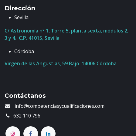
—
Dirección
guide-login-config
—
Sevilla
—
C/ Astronomía nº 1, Torre 5, planta sexta, módulos 2,
piiTrafficSource
3 y 4. C.P. 41015, Sevilla
—
—
Córdoba
__tea_cache_tokens_*
Virgen de las Angustias, 59.Bajo. 14006 Córdoba
—
—
pii_landing_page
—
Contáctanos
—
info@competenciasycualificaciones.com
webapp-newuser
—
632 110 796
—
_clck
—