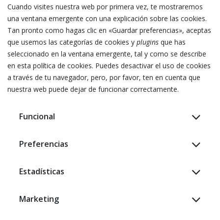
_fbc
Guardar las preferencias
—
Cuando visites nuestra web por primera vez, te mostraremos
joinchat_country_code
de los usuarios
6 meses
—
una ventana emergente con una explicación sobre las cookies.
—
wa_ul
Tan pronto como hagas clic en «Guardar preferencias», aceptas
—
rc::a
—
que usemos las categorías de cookies y
plugins
que has
wordpress_logged_in_* ↗
—
—
MONITOR_WEB_ID
seleccionado en la ventana emergente, tal y como se describe
—
—
Persistente
en esta política de cookies. Puedes desactivar el uso de cookies
—
sbjs_session ↗
—
—
fbm*
a través de tu navegador, pero, por favor, ten en cuenta que
_k2_items_dtls
Mantener los usuarios
nuestra web puede dejar de funcionar correctamente.
Sesión
—
logeados
—
—
—
Funcional
—
csrf_session_id
—
Preferencias
—
xs
cmplz_functional
—
Estadísticas
—
365 días
Marketing
—
tt_csrf_token
—