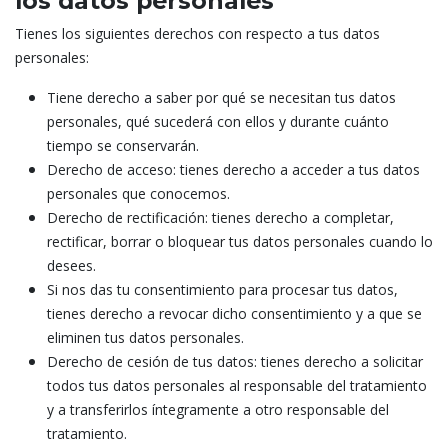
los datos personales
—
Tienes los siguientes derechos con respecto a tus datos
_fbp
personales:
flickityOptionChangeTest
—
—
Tiene derecho a saber por qué se necesitan tus datos
—
personales, qué sucederá con ellos y durante cuánto
—
ttwid
tiempo se conservarán.
—
Derecho de acceso: tienes derecho a acceder a tus datos
—
personales que conocemos.
datr
loglevel
Derecho de rectificación: tienes derecho a completar,
—
rectificar, borrar o bloquear tus datos personales cuando lo
—
—
desees.
—
Si nos das tu consentimiento para procesar tus datos,
webapp_launch_mode
—
tienes derecho a revocar dicho consentimiento y a que se
eliminen tus datos personales.
—
c_user
Derecho de cesión de tus datos: tienes derecho a solicitar
ajs_anonymous_id
—
todos tus datos personales al responsable del tratamiento
—
y a transferirlos íntegramente a otro responsable del
—
tratamiento.
—