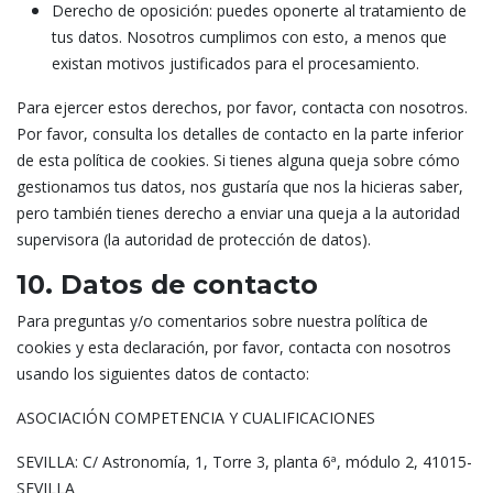
webapp_session_id
Derecho de oposición: puedes oponerte al tratamiento de
—
tus datos. Nosotros cumplimos con esto, a menos que
—
existan motivos justificados para el procesamiento.
csm
cmplz_policy_id
—
Para ejercer estos derechos, por favor, contacta con nosotros.
—
Por favor, consulta los detalles de contacto en la parte inferior
365 días
de esta política de cookies. Si tienes alguna queja sobre cómo
—
webapp_session_referer
gestionamos tus datos, nos gustaría que nos la hicieras saber,
—
pero también tienes derecho a enviar una queja a la autoridad
—
sb
supervisora (la autoridad de protección de datos).
cmplz_consented_services
—
10. Datos de contacto
—
365 días
Para preguntas y/o comentarios sobre nuestra política de
—
webapp_tiktok_privious
cookies y esta declaración, por favor, contacta con nosotros
—
usando los siguientes datos de contacto:
—
actpresence
ASOCIACIÓN COMPETENCIA Y CUALIFICACIONES
cmplz_banner-status
—
—
SEVILLA: C/ Astronomía, 1, Torre 3, planta 6ª, módulo 2, 41015-
365 días
SEVILLA