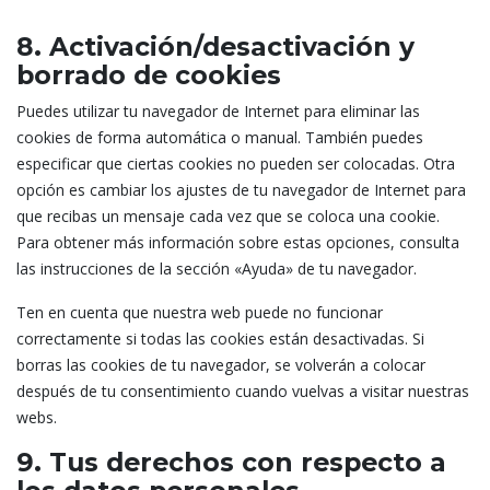
—
wd
8. Activación/desactivación y
cmplz_statistics
—
borrado de cookies
—
365 días
Puedes utilizar tu navegador de Internet para eliminar las
—
_abck
cookies de forma automática o manual. También puedes
—
especificar que ciertas cookies no pueden ser colocadas. Otra
—
opción es cambiar los ajustes de tu navegador de Internet para
fr
cmplz_preferences
que recibas un mensaje cada vez que se coloca una cookie.
—
Para obtener más información sobre estas opciones, consulta
—
365 días
las instrucciones de la sección «Ayuda» de tu navegador.
—
tt_webid
Ten en cuenta que nuestra web puede no funcionar
—
correctamente si todas las cookies están desactivadas. Si
—
act
borras las cookies de tu navegador, se volverán a colocar
cmplz_marketing
después de tu consentimiento cuando vuelvas a visitar nuestras
—
—
webs.
365 días
9. Tus derechos con respecto a
—
tt_webid_v2
—