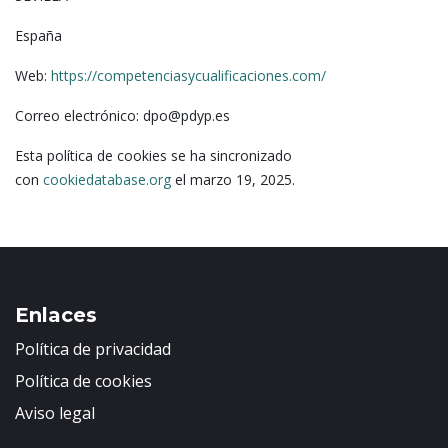
—
webapp_extra_data
—
España
—
Web:
https://competenciasycualificaciones.com/
*_fbm_
pii_advanced_form_data
—
Correo electrónico: dpo@pdyp.es
—
—
Esta política de cookies se ha sincronizado
—
webapp_ongoing_traffic_type
con
cookiedatabase.org
el marzo 19, 2025.
—
—
last_paidTrafficSource
—
—
Enlaces
__tea_cache_first_
—
Política de privacidad
—
Política de cookies
pii_first_visit
Aviso legal
—